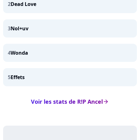
2
Dead Love
3
Nol+uv
4
Wonda
5
Effets
Voir les stats de R!P Ancel
arrow_right