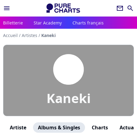
menu
newsletter
search
Billetterie
Star Academy
Charts français
Accueil
/
Artistes
/
Kaneki
Kaneki
Artiste
Albums & Singles
Charts
Actuali