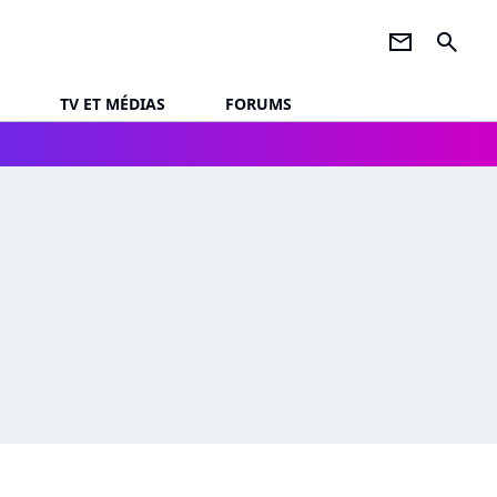
newsletter
search
TV ET MÉDIAS
FORUMS