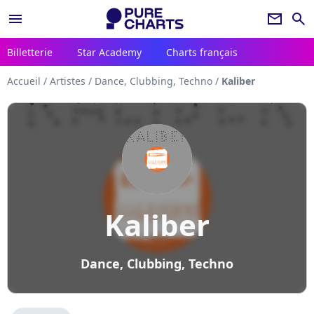
menu
newsletter
search
Billetterie
Star Academy
Charts français
Accueil
/
Artistes
/
Dance, Clubbing, Techno
/
Kaliber
Kaliber
Dance, Clubbing, Techno