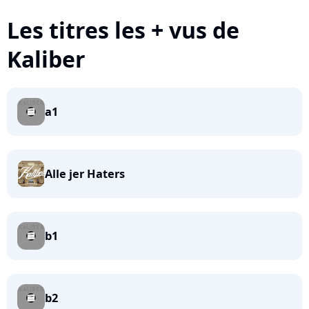
Les titres les + vus de
Kaliber
a1
Alle jer Haters
b1
b2