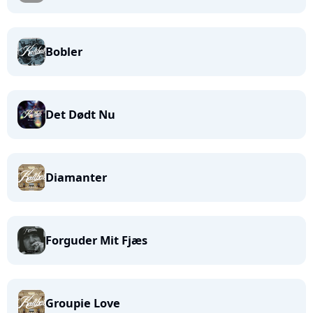
Bobler
Det Dødt Nu
Diamanter
Forguder Mit Fjæs
Groupie Love