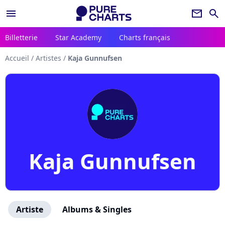
menu
newsletter
search
Billetterie
Star Academy
Charts français
Accueil
/
Artistes
/
Kaja Gunnufsen
Kaja Gunnufsen
Artiste
Albums & Singles