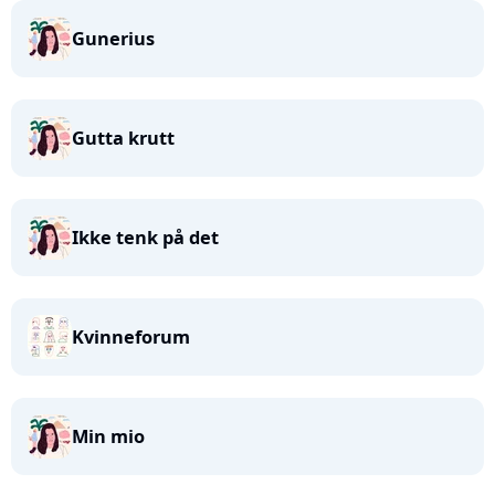
Gunerius
Gutta krutt
Ikke tenk på det
Kvinneforum
Min mio