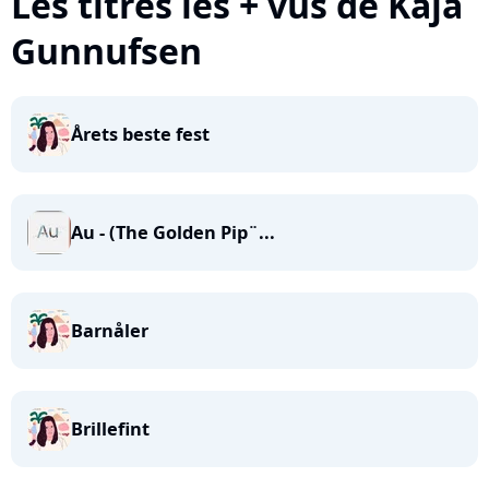
Les titres les + vus de Kaja
Gunnufsen
Årets beste fest
Au - (The Golden Pip¨...
Barnåler
Brillefint