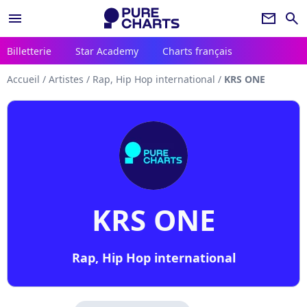
menu
newsletter
search
Billetterie
Star Academy
Charts français
Accueil
/
Artistes
/
Rap, Hip Hop international
/
KRS ONE
KRS ONE
Rap, Hip Hop international