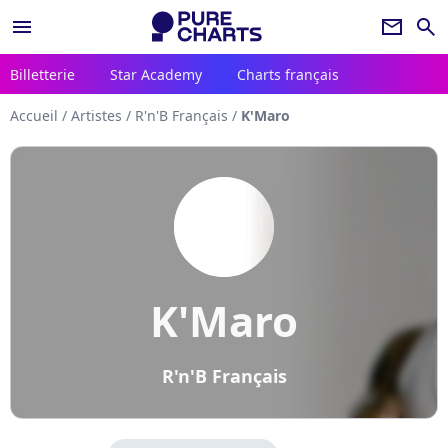
menu
newsletter
search
Billetterie
Star Academy
Charts français
Accueil
/
Artistes
/
R'n'B Français
/
K'Maro
K'Maro
R'n'B Français