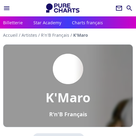
menu
newsletter
search
Billetterie
Star Academy
Charts français
Accueil
/
Artistes
/
R'n'B Français
/
K'Maro
K'Maro
R'n'B Français