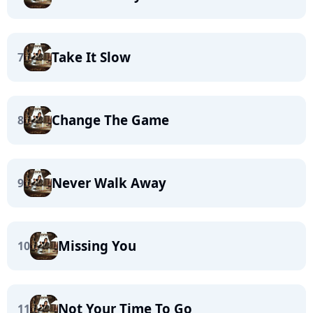
Take It Slow
7
Change The Game
8
Never Walk Away
9
Missing You
10
Not Your Time To Go
11