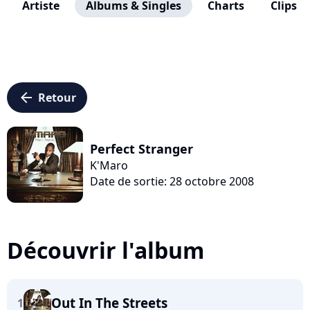
Artiste
Albums & Singles
Charts
Clips
arrow_left
Retour
Perfect Stranger
K'Maro
Date de sortie: 28 octobre 2008
Découvrir l'album
Out In The Streets
1