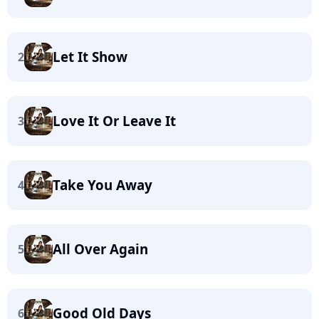
Let It Show
2
Love It Or Leave It
3
Take You Away
4
All Over Again
5
Good Old Days
6