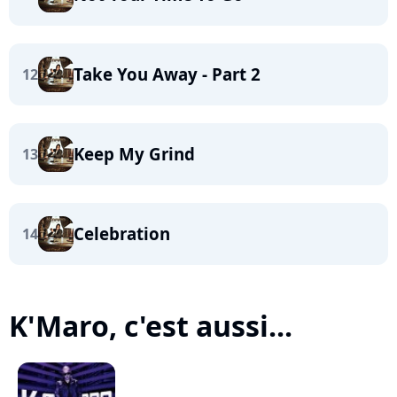
Take You Away - Part 2
12
Keep My Grind
13
Celebration
14
K'Maro, c'est aussi...