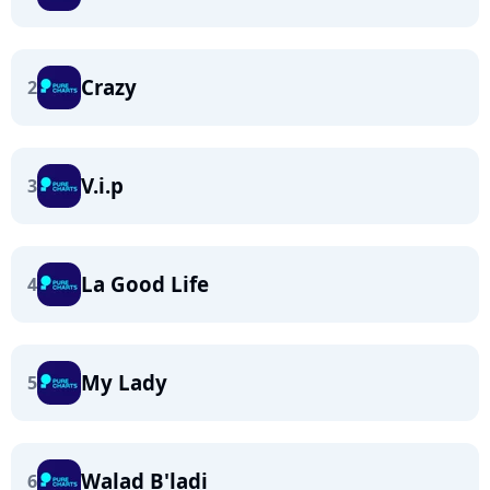
Crazy
2
V.i.p
3
La Good Life
4
My Lady
5
Walad B'ladi
6