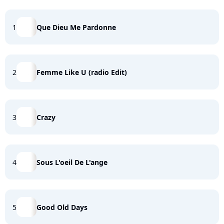
1
Que Dieu Me Pardonne
2
Femme Like U (radio Edit)
3
Crazy
4
Sous L'oeil De L'ange
5
Good Old Days