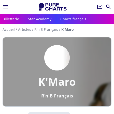
menu
newsletter
search
Billetterie
Star Academy
Charts français
Accueil
/
Artistes
/
R'n'B Français
/
K'Maro
K'Maro
R'n'B Français