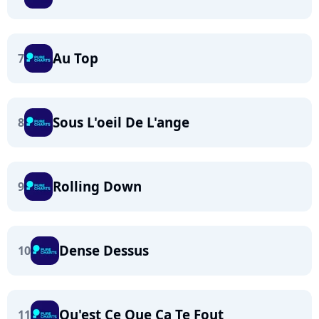
Au Top
7
Sous L'oeil De L'ange
8
Rolling Down
9
Dense Dessus
10
Qu'est Ce Que Ca Te Fout
11