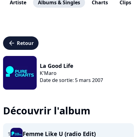
Artiste
Albums & Singles
Charts
Clips
arrow_left
Retour
La Good Life
K'Maro
Date de sortie: 5 mars 2007
Découvrir l'album
Femme Like U (radio Edit)
1