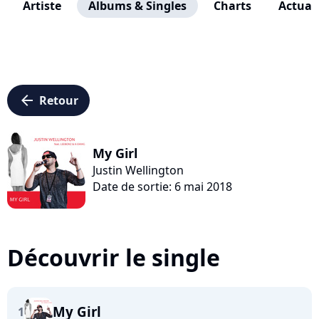
Artiste
Albums & Singles
Charts
Actuali
arrow_left
Retour
My Girl
Justin Wellington
Date de sortie: 6 mai 2018
Découvrir le single
My Girl
1