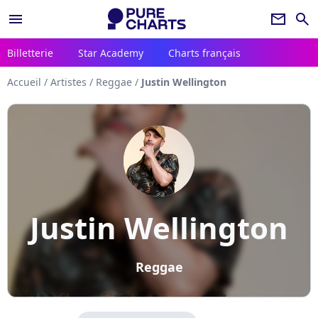
menu
newsletter
search
Billetterie
Star Academy
Charts français
Accueil
/
Artistes
/
Reggae
/
Justin Wellington
Justin Wellington
Reggae