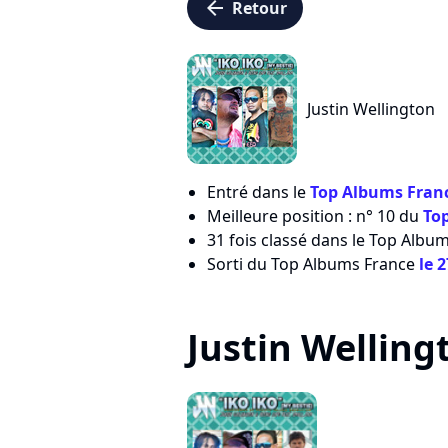
arrow_left
Retour
Justin Wellington
Entré dans le
Top Albums Franc
Meilleure position : n° 10 du
To
31 fois classé dans le Top Albu
Sorti du Top Albums France
le 
Justin Wellingt