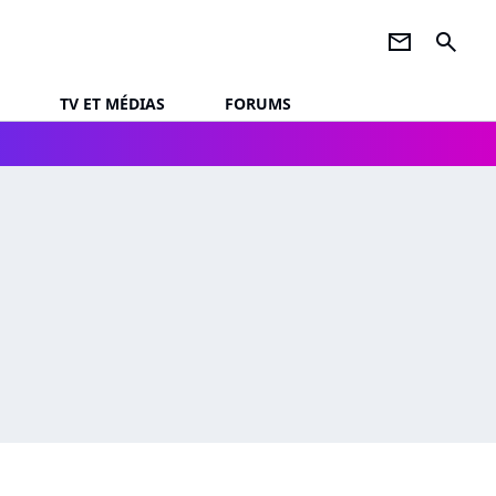
newsletter
search
TV ET MÉDIAS
FORUMS