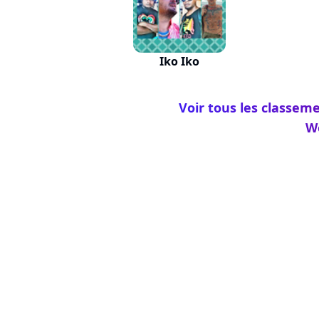
Iko Iko
Voir tous les classeme
We