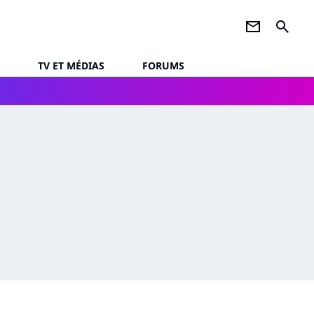
newsletter
search
TV ET MÉDIAS
FORUMS