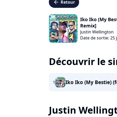
arrow_left
Retour
Iko Iko (My Bes
Remix]
Justin Wellington
Date de sortie: 25 
Découvrir le s
Iko Iko (My Bestie) (
1
Justin Wellingt