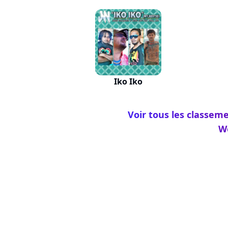
Iko Iko
Voir tous les classeme
We