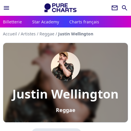
menu
newsletter
search
Billetterie
Star Academy
Charts français
Accueil
/
Artistes
/
Reggae
/
Justin Wellington
Justin Wellington
Reggae