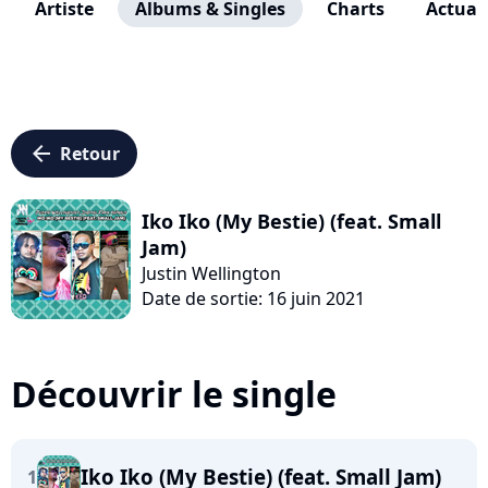
Artiste
Albums & Singles
Charts
Actuali
arrow_left
Retour
Iko Iko (My Bestie) (feat. Small
Jam)
Justin Wellington
Date de sortie: 16 juin 2021
Découvrir le single
Iko Iko (My Bestie) (feat. Small Jam)
1