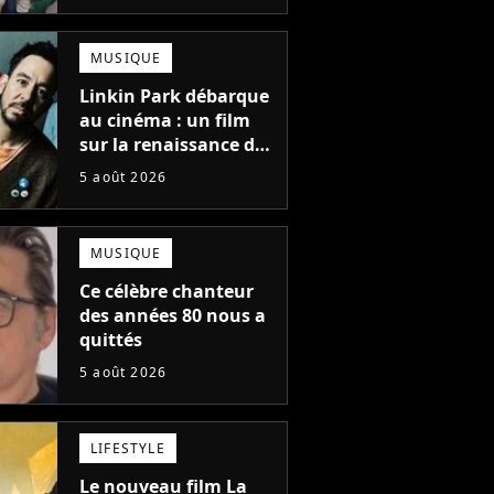
une suite...
totalement différente
MUSIQUE
Linkin Park débarque
au cinéma : un film
sur la renaissance du
groupe arrive en
5 août 2026
salles
MUSIQUE
Ce célèbre chanteur
des années 80 nous a
quittés
5 août 2026
LIFESTYLE
Le nouveau film La