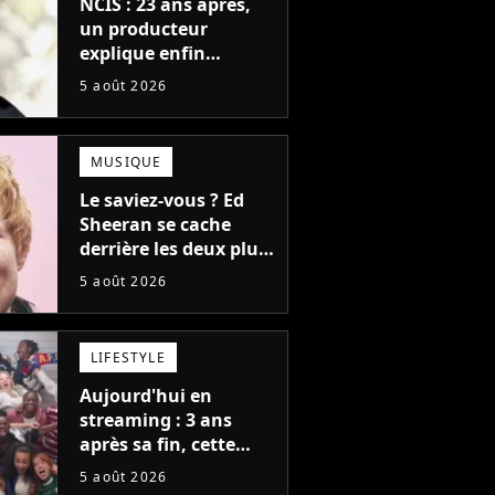
NCIS : 23 ans après,
un producteur
explique enfin
l'origine de l'idée la
5 août 2026
plus culte de la série
(et on ne parle pas du
bateau)
MUSIQUE
Le saviez-vous ? Ed
Sheeran se cache
derrière les deux plus
gros tubes du
5 août 2026
moment !
LIFESTYLE
Aujourd'hui en
streaming : 3 ans
après sa fin, cette
série aux 13 Emmy
5 août 2026
Awards revient avec