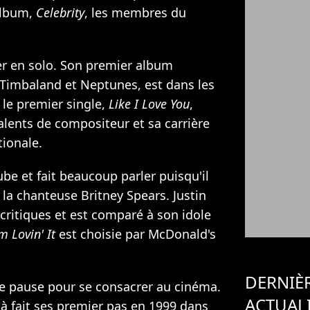
album,
Celebrity
, les membres du
er en solo. Son premier album
Timbaland
et Neptunes, est dans les
le premier single,
Like I Love You
,
alents de compositeur et sa carrière
ionale.
e et fait beaucoup parler puisqu'il
c la chanteuse Britney Spears. Justin
critiques et est comparé à son idole
'm Lovin' It
est choisie par McDonald's
DERNIÈ
ne pause pour se consacrer au cinéma.
ACTUAL
jà fait ses premier pas en 1999 dans