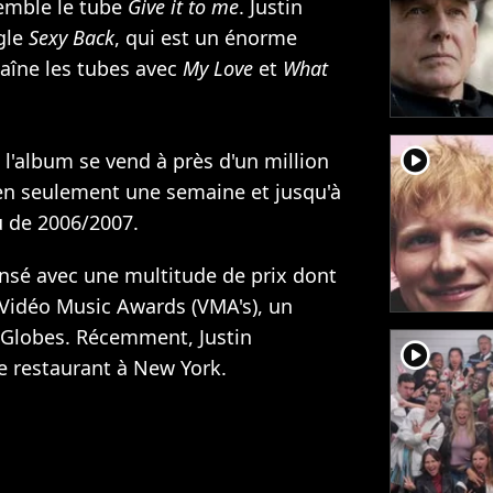
semble le tube
Give it to me
. Justin
gle
Sexy Back
, qui est un énorme
haîne les tubes avec
My Love
et
What
player2
 l'album se vend à près d'un million
en seulement une semaine et jusqu'à
 de 2006/2007.
nsé avec une multitude de prix dont
Vidéo Music Awards (VMA's), un
Globes. Récemment, Justin
player2
e restaurant à New York.