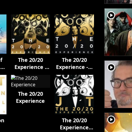
player2
f
The 20/20
The 20/20
player2
al
Experience -
Experience - 2
ure
The Complete
Of 2 (deluxe)
)
Experience
The 20/20
Experience
player2
on
The 20/20
Experience