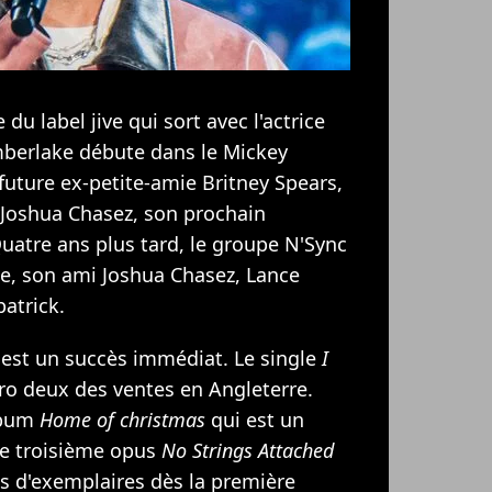
 du label jive qui sort avec l'actrice
imberlake débute dans le Mickey
 future ex-petite-amie
Britney Spears
,
Joshua Chasez, son prochain
Quatre ans plus tard, le groupe N'Sync
ke, son ami Joshua Chasez, Lance
patrick.
est un succès immédiat. Le single
I
o deux des ventes en Angleterre.
lbum
Home of christmas
qui est un
le troisième opus
No Strings Attached
ns d'exemplaires dès la première