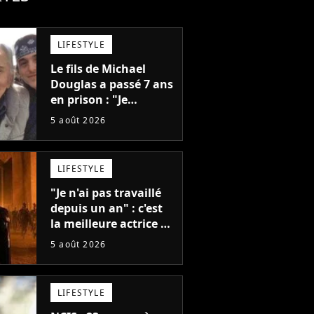
LIFESTYLE
Le fils de Michael
Douglas a passé 7 ans
en prison : "Je
distribuais des joints
5 août 2026
pour mon père"
LIFESTYLE
"Je n'ai pas travaillé
depuis un an" : c'est
la meilleure actrice de
L'Odyssée, mais
5 août 2026
personne ne veut lui
donner de rôle au
cinéma
LIFESTYLE