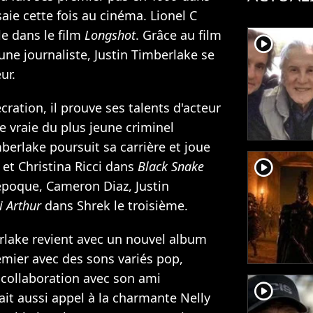
ssaie cette fois au cinéma. Lionel C
le dans le film
Longshot
. Grâce au film
player2
jeune journaliste, Justin Timberlake se
ur.
cration, il prouve ses talents d'acteur
ire vraie du plus jeune criminel
mberlake poursuit sa carrière et joue
player2
et
Christina Ricci
dans
Black Snake
'époque,
Cameron Diaz
, Justin
i Arthur
dans Shrek le troisième.
erlake revient avec un nouvel album
mier avec des sons variés pop,
n collaboration avec son ami
player2
ait aussi appel à la charmante
Nelly