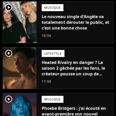
player2
MUSIQUE
Le nouveau single d'Angèle va
totalement dérouter le public, et
c'est une bonne chose
18:04
player2
LIFESTYLE
Heated Rivalry en danger ? La
saison 2 gâchée par les fans, le
créateur pousse un coup de
gueule
17:08
player2
MUSIQUE
Phoebe Bridgers : j'ai écouté en
avant-première son nouvel