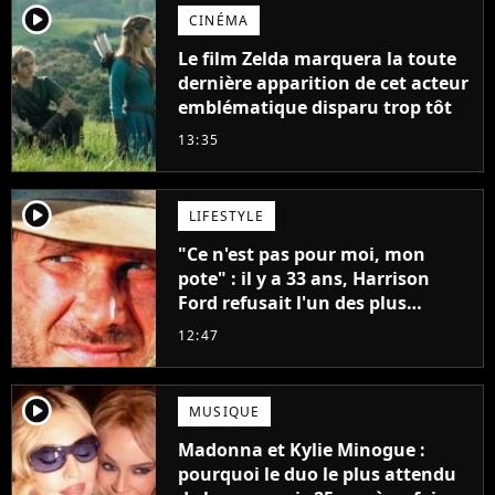
player2
CINÉMA
Le film Zelda marquera la toute
dernière apparition de cet acteur
emblématique disparu trop tôt
13:35
player2
LIFESTYLE
"Ce n'est pas pour moi, mon
pote" : il y a 33 ans, Harrison
Ford refusait l'un des plus
grands succès de tous les temps
12:47
player2
MUSIQUE
Madonna et Kylie Minogue :
pourquoi le duo le plus attendu