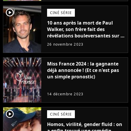
player2
CINÉ SÉRIE
10 ans après la mort de Paul
Walker, son frère fait des
révélations bouleversantes sur la
réaction des acteurs de Fast and
26 novembre 2023
Furious
Miss France 2024 : la gagnante
déjà annoncée ! (Et ce n'est pas
un simple pronostic)
14 décembre 2023
player2
CINÉ SÉRIE
Homos, virilité, gender fluid : on
a enfin trouvé une comédie