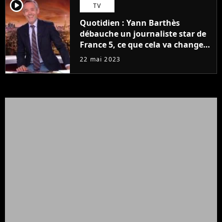
player2
TV
Quotidien : Yann Barthès
débauche un journaliste star de
France 5, ce que cela va changer
à la rentrée
22 mai 2023