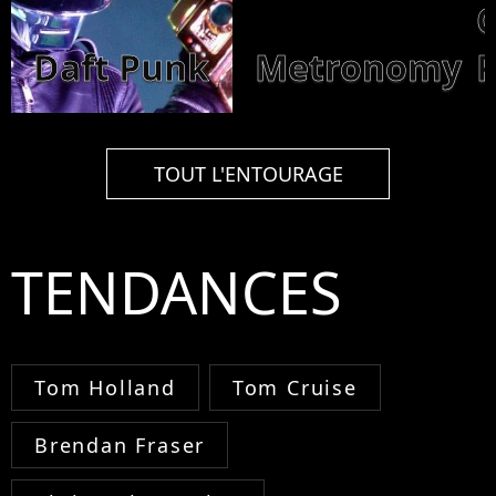
Daft Punk
Metronomy
P
TOUT L'ENTOURAGE
TENDANCES
Tom Holland
Tom Cruise
Brendan Fraser