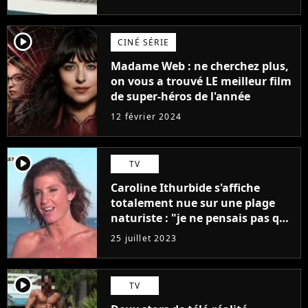
player2
CINÉ SÉRIE
Madame Web : ne cherchez plus,
on vous a trouvé LE meilleur film
de super-héros de l'année
12 février 2024
player2
TV
Caroline Ithurbide s'affiche
totalement nue sur une plage
naturiste : "je ne pensais pas que
j'arriverais à le faire..."
25 juillet 2023
player2
TV