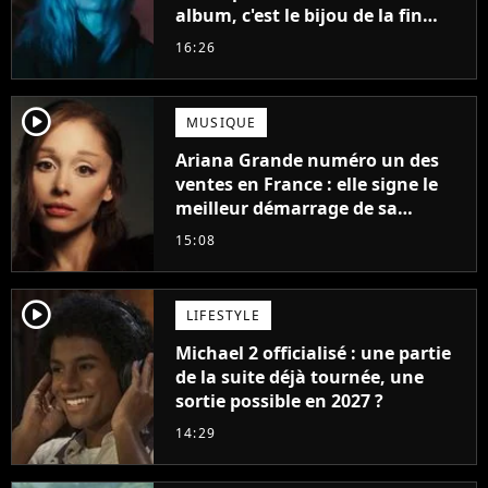
album, c'est le bijou de la fin
d'été
16:26
player2
MUSIQUE
Ariana Grande numéro un des
ventes en France : elle signe le
meilleur démarrage de sa
carrière avec son album Petal
15:08
player2
LIFESTYLE
Michael 2 officialisé : une partie
de la suite déjà tournée, une
sortie possible en 2027 ?
14:29