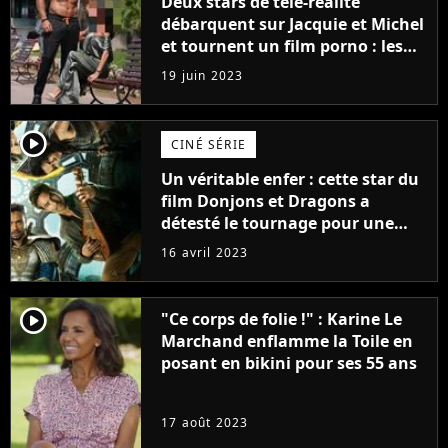
Deux stars de télé-réalité
débarquent sur Jacquie et Michel
et tournent un film porno : les
premières images du tournage
19 juin 2023
(exclu)
player2
CINÉ SÉRIE
Un véritable enfer : cette star du
film Donjons et Dragons a
détesté le tournage pour une
raison très spéciale
16 avril 2023
player2
"Ce corps de folie !" : Karine Le
Marchand enflamme la Toile en
posant en bikini pour ses 55 ans
17 août 2023