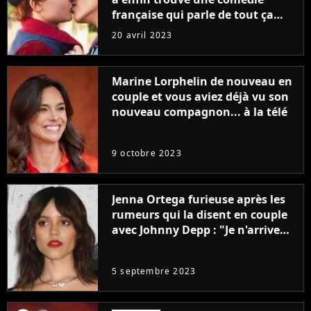
française qui parle de tout ça
sans être super ringarde
20 avril 2023
Marine Lorphelin de nouveau en
couple et vous aviez déjà vu son
nouveau compagnon... à la télé
9 octobre 2023
Jenna Ortega furieuse après les
rumeurs qui la disent en couple
avec Johnny Depp : "Je n'arrive
même pas..."
5 septembre 2023