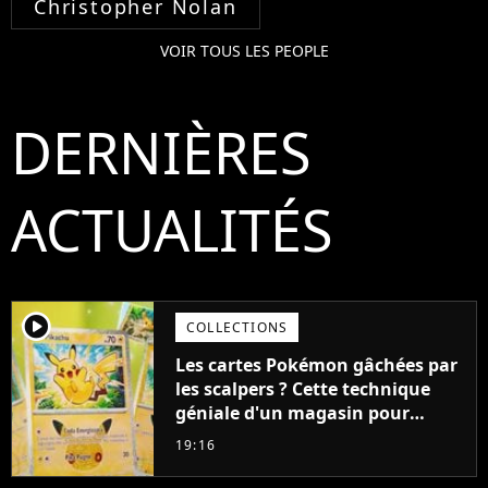
Christopher Nolan
VOIR TOUS LES PEOPLE
DERNIÈRES
ACTUALITÉS
player2
COLLECTIONS
Les cartes Pokémon gâchées par
les scalpers ? Cette technique
géniale d'un magasin pour
ruiner les revendeurs
19:16