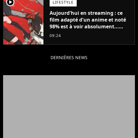
player2
LIFESTYLE
Aujourd'hui en streaming : ce
film adapté d'un anime et noté
98% est à voir absolument...
sinon vous ne comprendrez plus
09:24
la série
DERNIÈRES NEWS