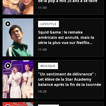
de la pop a mis 25 ans à se faire
11:50
player2
LIFESTYLE
Squid Game : le remake
américain est annulé, mais la
série la plus vue sur Netflix
pourrait avoir une version
11:00
française
player2
MUSIQUE
"Un sentiment de délivrance" :
cet élève de la Star Academy
balance après la fin de la tournée
10:20