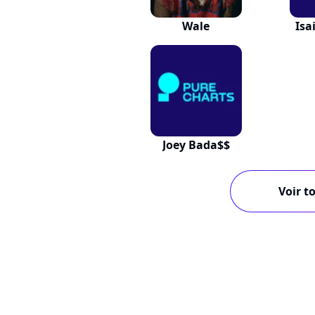
Wale
Isa
Joey Bada$$
Voir to