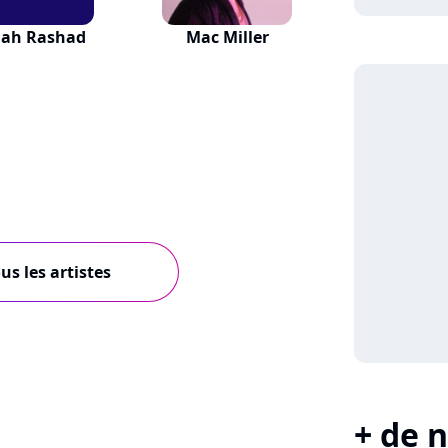
iah Rashad
Mac Miller
us les artistes
+ de n