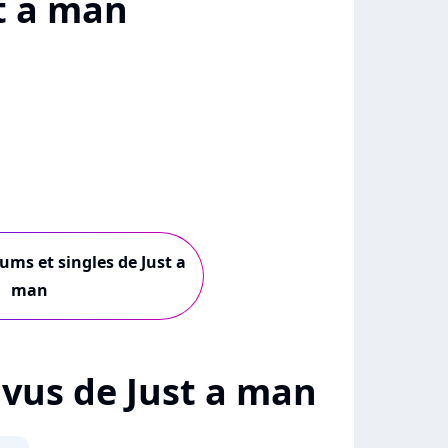
t a man
bums et singles de Just a
man
+ vus de Just a man