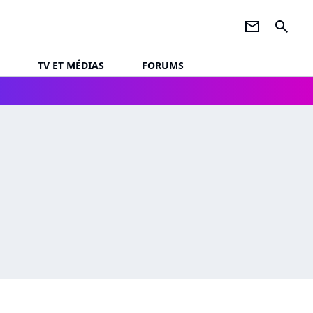
newsletter
search
TV ET MÉDIAS
FORUMS