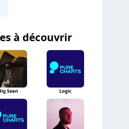
tes à découvrir
Big Sean
Logic