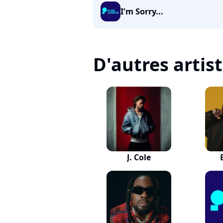
I'm Sorry...
D'autres artis
J. Cole