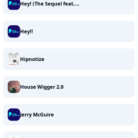
Hey! (The Sequel feat....
Hey!!
Hipnotize
House Wigger 2.0
Jerry McGuire