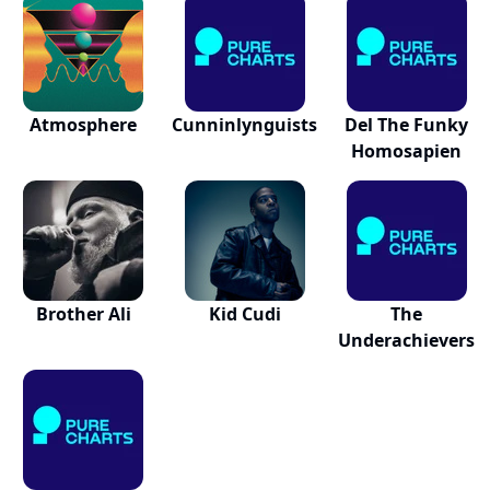
Atmosphere
Cunninlynguists
Del The Funky
Homosapien
Brother Ali
Kid Cudi
The
Underachievers