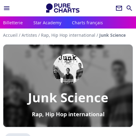
menu
newsletter
search
Billetterie
Star Academy
Charts français
Accueil
/
Artistes
/
Rap, Hip Hop international
/
Junk Science
Junk Science
Rap, Hip Hop international