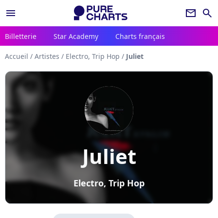
menu
newsletter
search
Billetterie
Star Academy
Charts français
Accueil
/
Artistes
/
Electro, Trip Hop
/
Juliet
Juliet
Electro, Trip Hop