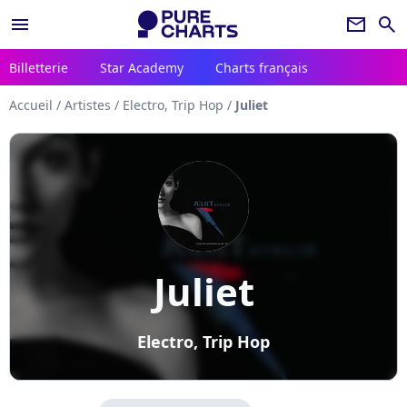
menu
newsletter
search
Billetterie
Star Academy
Charts français
Accueil
/
Artistes
/
Electro, Trip Hop
/
Juliet
Juliet
Electro, Trip Hop