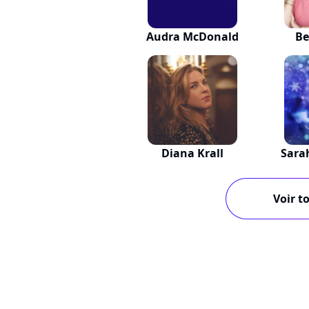
Audra McDonald
Be
Diana Krall
Sara
Voir to