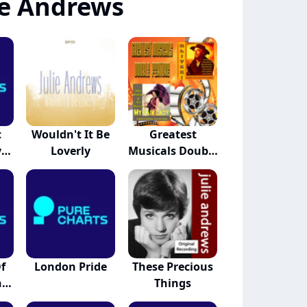
ie Andrews
c
Wouldn't It Be
Greatest
y
Loverly
Musicals Double
Feat...
f
London Pride
These Precious
h
Things