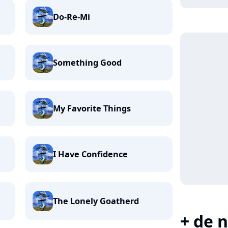
Do-Re-Mi
Something Good
My Favorite Things
I Have Confidence
The Lonely Goatherd
+ de n