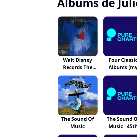
Albums de Jul
Walt Disney
Four Classi
Records The
Albums (m
Legac...
Fair...
The Sound Of
The Sound O
Music
Music - 45t
Ann...