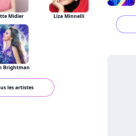
tte Midler
Liza Minnelli
h Brightman
us les artistes