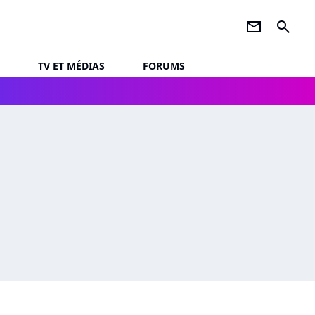
newsletter
search
TV ET MÉDIAS
FORUMS