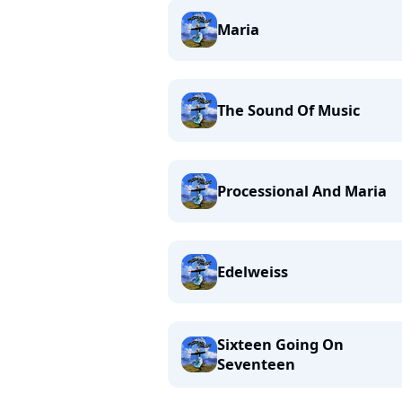
Maria
The Sound Of Music
Processional And Maria
Edelweiss
Sixteen Going On
Seventeen