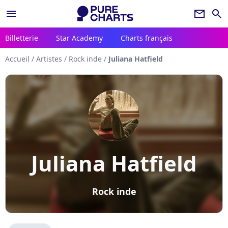
menu
newsletter
search
Billetterie
Star Academy
Charts français
Accueil
/
Artistes
/
Rock inde
/
Juliana Hatfield
Juliana Hatfield
Rock inde