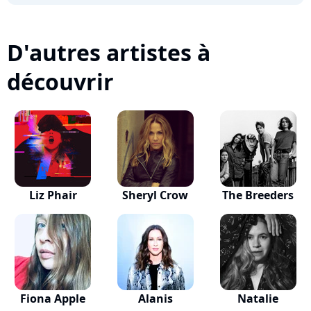
D'autres artistes à
découvrir
Liz Phair
Sheryl Crow
The Breeders
Fiona Apple
Alanis
Natalie