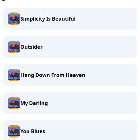
Simplicity Is Beautiful
Outsider
Hang Down From Heaven
My Darling
You Blues