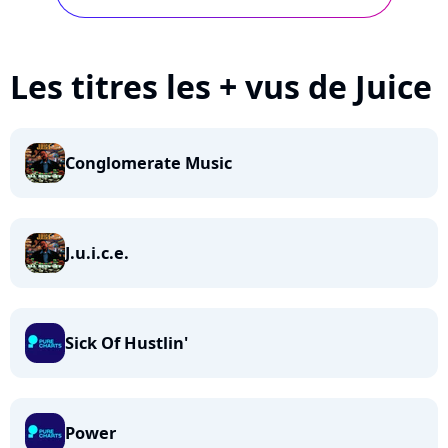
Les titres les + vus de Juice
Conglomerate Music
J.u.i.c.e.
Sick Of Hustlin'
Power