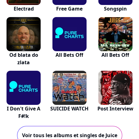
Electrad
Free Game
Songspin
Od blata do
All Bets Off
All Bets Off
zlata
I Don't Give A
SUICIDE WATCH
Post Interview
F#!k
Voir tous les albums et singles de Juice