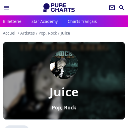
menu
newsletter
search
Billetterie
Star Academy
Charts français
Accueil
/
Artistes
/
Pop, Rock
/
Juice
Juice
Pop, Rock