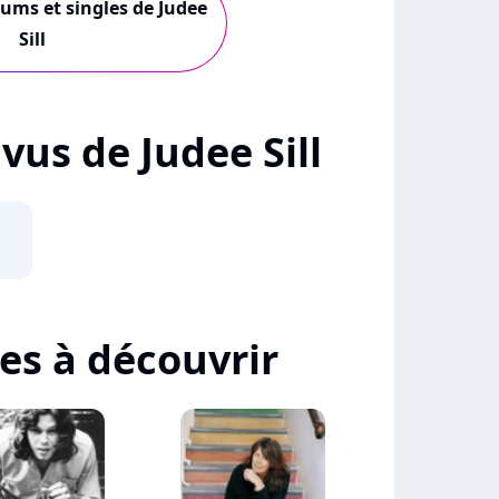
bums et singles de Judee
Sill
 vus de Judee Sill
tes à découvrir