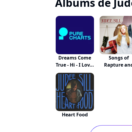
Albums de Jude
Dreams Come
Songs of
True - Hi - I Lov...
Rapture an
Redempti..
Heart Food