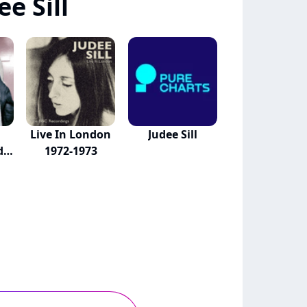
e Sill
Live In London
Judee Sill
d
1972-1973
.