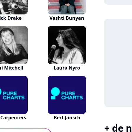
ick Drake
Vashti Bunyan
ni Mitchell
Laura Nyro
 Carpenters
Bert Jansch
+ de n