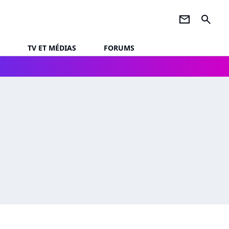
newsletter
search
TV ET MÉDIAS
FORUMS