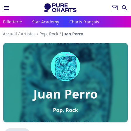
menu
newsletter
search
Billetterie
Star Academy
Charts français
Accueil
/
Artistes
/
Pop, Rock
/
Juan Perro
Juan Perro
Pop, Rock