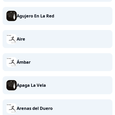
Agujero En La Red
Aire
Ámbar
Apaga La Vela
Arenas del Duero