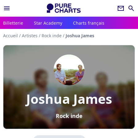
menu
newsletter
search
Billetterie
Star Academy
Charts français
Accueil
/
Artistes
/
Rock inde
/
Joshua James
Joshua James
Rock inde