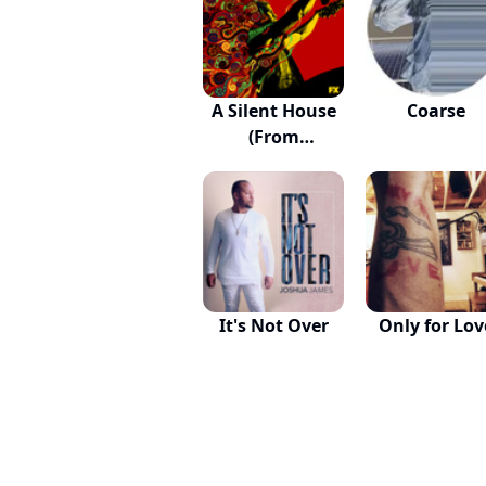
A Silent House
Coarse
(From
"Mayans...
It's Not Over
Only for Lov