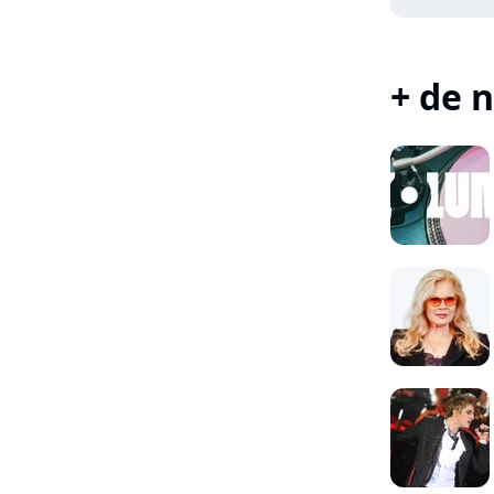
+ de n