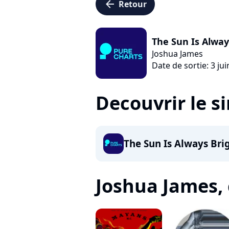
arrow_left
Retour
The Sun Is Alway
Joshua James
Date de sortie: 3 ju
Decouvrir le s
The Sun Is Always Bri
Joshua James, c