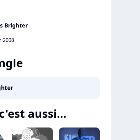
s Brighter
in 2008
ingle
ghter
'est aussi...