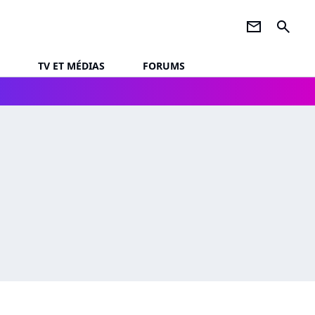
newsletter
search
TV ET MÉDIAS
FORUMS