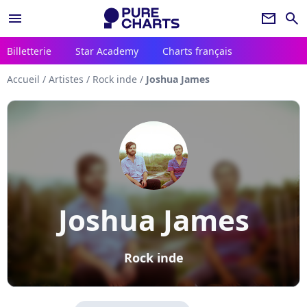
menu
newsletter
search
Billetterie
Star Academy
Charts français
Accueil
/
Artistes
/
Rock inde
/
Joshua James
Joshua James
Rock inde