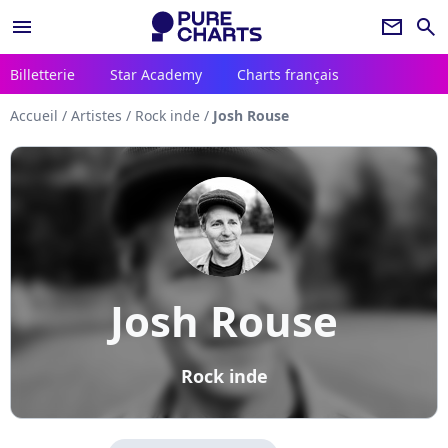
menu
newsletter
search
Billetterie
Star Academy
Charts français
Accueil
/
Artistes
/
Rock inde
/
Josh Rouse
Josh Rouse
Rock inde