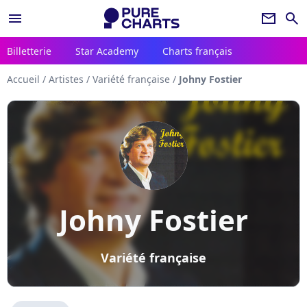
menu
newsletter
search
Billetterie
Star Academy
Charts français
Accueil
/
Artistes
/
Variété française
/
Johny Fostier
Johny Fostier
Variété française