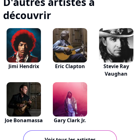
D'autres artistes à
découvrir
Jimi Hendrix
Eric Clapton
Stevie Ray
Vaughan
Joe Bonamassa
Gary Clark Jr.
Voir tous les artistes