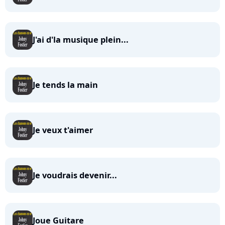
J'ai d'la musique plein...
Je tends la main
Je veux t'aimer
Je voudrais devenir...
Joue Guitare