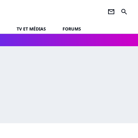
newsletter
search
TV ET MÉDIAS
FORUMS