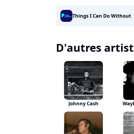
Things I Can Do Without
D'autres artis
Johnny Cash
Wayl