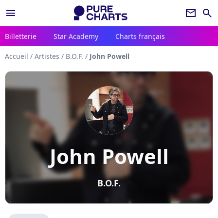
menu
newsletter
search
Billetterie
Star Academy
Charts français
Accueil
/
Artistes
/
B.O.F.
/
John Powell
John Powell
B.O.F.