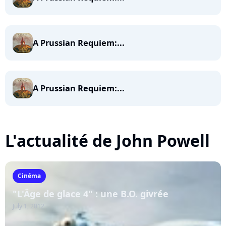
A Prussian Requiem:...
A Prussian Requiem:...
L'actualité de John Powell
Cinéma
"L'Âge de glace 4" : une B.O. givrée
July 1, 2012