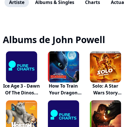
Artiste
Albums & Singles
Charts
Actuali
Albums de John Powell
Ice Age 3 - Dawn
How To Train
Solo: A Star
Of The Dinos...
Your Dragon
Wars Story
(Del...
(Orig...