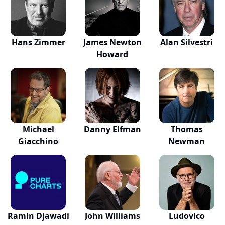
Hans Zimmer
James Newton
Alan Silvestri
Howard
Michael
Danny Elfman
Thomas
Giacchino
Newman
Ramin Djawadi
John Williams
Ludovico