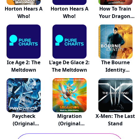
Horton Hears A
Horton Hears A
How To Train
Who!
Who!
Your Dragon:
The...
Ice Age 2: The
L'age De Glace 2:
The Bourne
Meltdown
The Meltdown
Identity
(Original...
Paycheck
Migration
X-Men: The Last
(Original
(Original
Stand
Motion Pic...
Motion Pi...