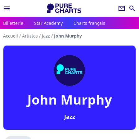
menu
newsletter
search
Billetterie
Star Academy
Charts français
Accueil
/
Artistes
/
Jazz
/
John Murphy
John Murphy
Jazz