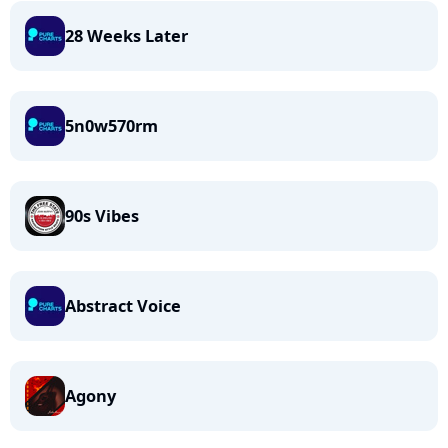
28 Weeks Later
5n0w570rm
90s Vibes
Abstract Voice
Agony