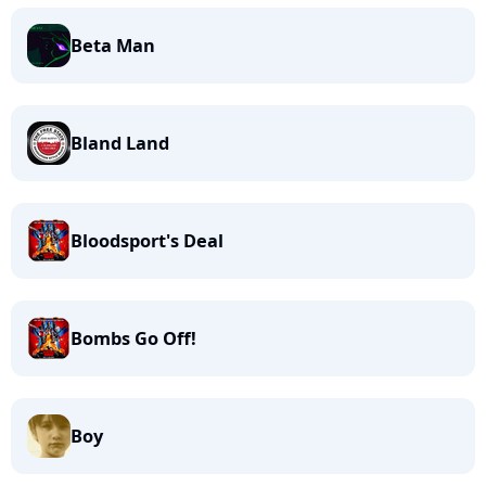
Beta Man
Bland Land
Bloodsport's Deal
Bombs Go Off!
Boy