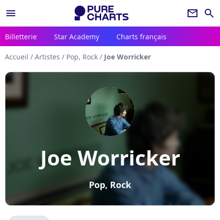
menu
newsletter
search
Billetterie
Star Academy
Charts français
Accueil
/
Artistes
/
Pop, Rock
/
Joe Worricker
Joe Worricker
Pop, Rock