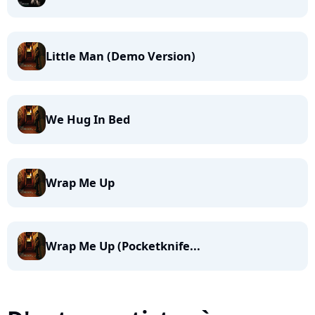
Little Man (Demo Version)
We Hug In Bed
Wrap Me Up
Wrap Me Up (Pocketknife...