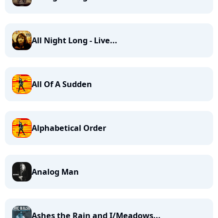
All Night Long - Live...
All Of A Sudden
Alphabetical Order
Analog Man
Ashes the Rain and I/Meadows...