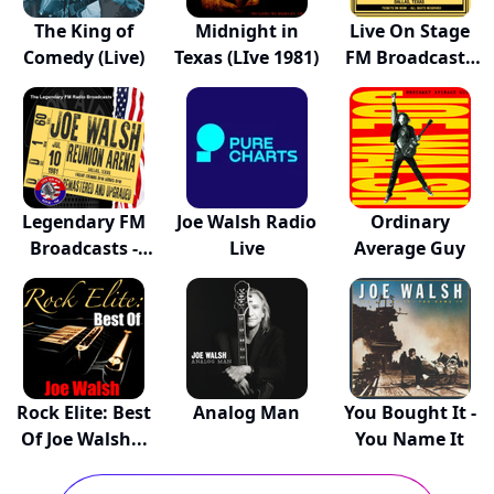
The King of
Midnight in
Live On Stage
Comedy (Live)
Texas (LIve 1981)
FM Broadcasts
-...
Legendary FM
Joe Walsh Radio
Ordinary
Broadcasts -
Live
Average Guy
Reu...
Rock Elite: Best
Analog Man
You Bought It -
Of Joe Walsh...
You Name It