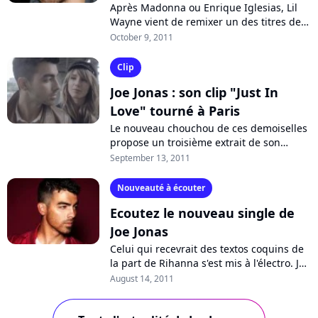
Après Madonna ou Enrique Iglesias, Lil
Wayne vient de remixer un des titres de
Joe Jonas. Cette nouvelle version de "Just
October 9, 2011
In Love", originellement second...
Clip
Joe Jonas : son clip "Just In
Love" tourné à Paris
Le nouveau chouchou de ces demoiselles
propose un troisième extrait de son
album "Fast Life", dont la parution est
September 13, 2011
reculée au 17 octobre : plus urbain,...
Nouveauté à écouter
Ecoutez le nouveau single de
Joe Jonas
Celui qui recevrait des textos coquins de
la part de Rihanna s'est mis à l'électro. Joe
Jonas dévoile son nouveau single "Love
August 14, 2011
Slayer" pour faire suite...