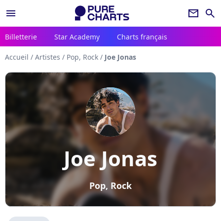
menu
newsletter
search
Billetterie
Star Academy
Charts français
Accueil
/
Artistes
/
Pop, Rock
/
Joe Jonas
Joe Jonas
Pop, Rock