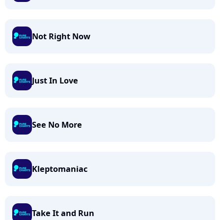
Not Right Now
Just In Love
See No More
Kleptomaniac
Take It and Run