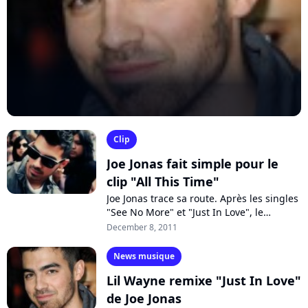
Clip
Joe Jonas fait simple pour le
clip "All This Time"
Joe Jonas trace sa route. Après les singles
"See No More" et "Just In Love", le
chanteur dévoile un nouvel extrait de son
December 8, 2011
album "Fastlife" : "All This...
News musique
Lil Wayne remixe "Just In Love"
de Joe Jonas