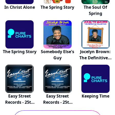
In Christ Alone
The Spring Story
The Soul Of
Spring
The Spring Story
Somebody Else's
Jocelyn Brown:
Guy
The Definitive...
Easy Street
Easy Street
Keeping Time
Records - 25th
Records - 25th
An...
An...