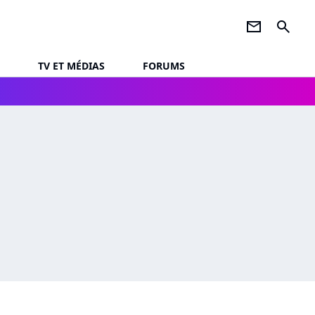
newsletter
search
TV ET MÉDIAS
FORUMS