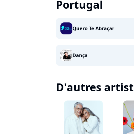
Portugal
Quero-Te Abraçar
Dança
D'autres artis