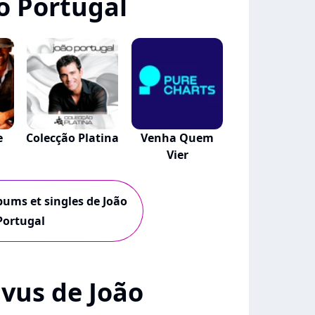
o Portugal
e
Colecção Platina
Venha Quem
Vier
lbums et singles de João
Portugal
+ vus de João