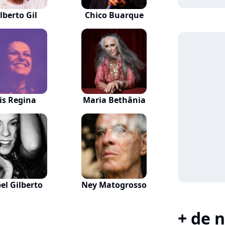
lberto Gil
Chico Buarque
lis Regina
Maria Bethânia
el Gilberto
Ney Matogrosso
+ de n