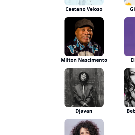
Caetano Veloso
Gi
Milton Nascimento
E
Djavan
Beb