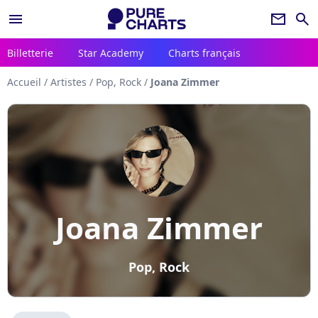
menu
newsletter
search
Billetterie
Star Academy
Charts français
Accueil
/
Artistes
/
Pop, Rock
/
Joana Zimmer
Joana Zimmer
Pop, Rock