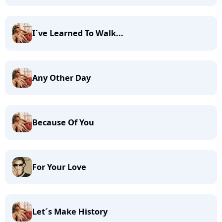
I´ve Learned To Walk...
Any Other Day
Because Of You
For Your Love
Let´s Make History