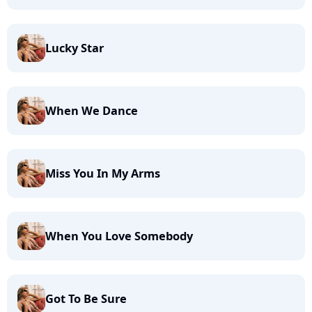
Lucky Star
When We Dance
Miss You In My Arms
When You Love Somebody
Got To Be Sure