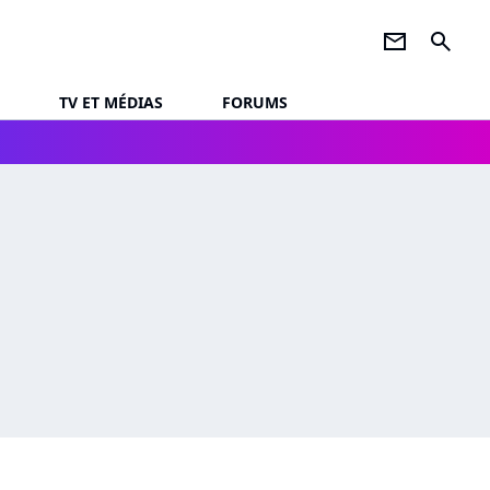
newsletter
search
TV ET MÉDIAS
FORUMS