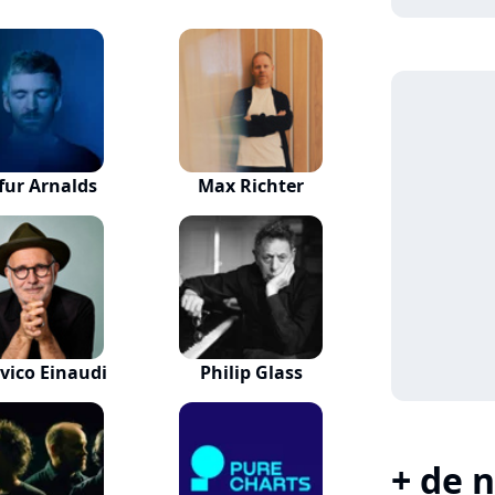
fur Arnalds
Max Richter
vico Einaudi
Philip Glass
+ de n