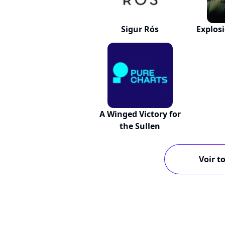
Sigur Rós
Explos
A Winged Victory for
the Sullen
Voir to