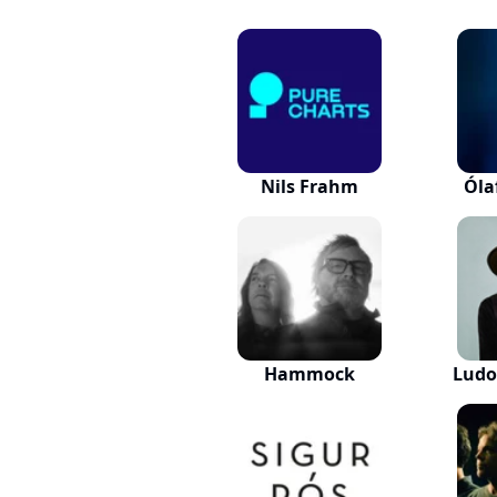
Nils Frahm
Óla
Hammock
Ludo