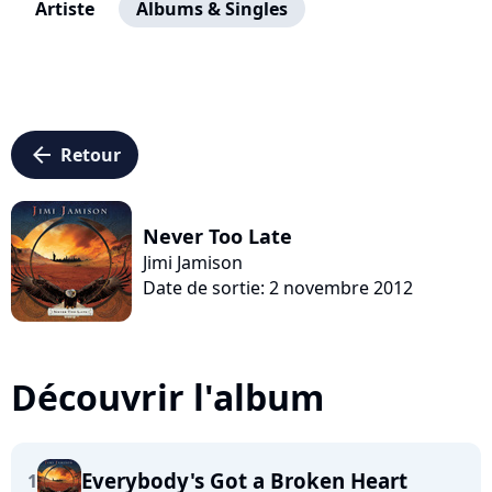
Artiste
Albums & Singles
arrow_left
Retour
Never Too Late
Jimi Jamison
Date de sortie: 2 novembre 2012
Découvrir l'album
Everybody's Got a Broken Heart
1