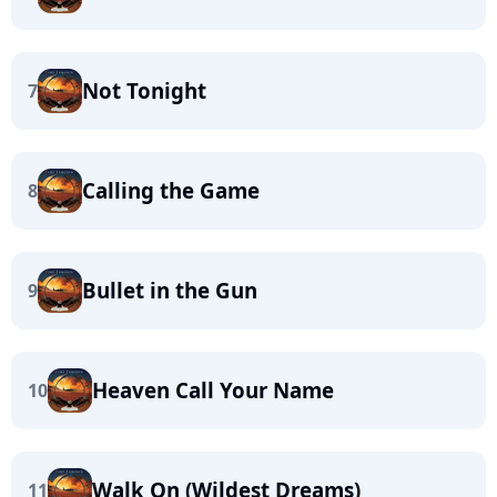
Not Tonight
7
Calling the Game
8
Bullet in the Gun
9
Heaven Call Your Name
10
Walk On (Wildest Dreams)
11