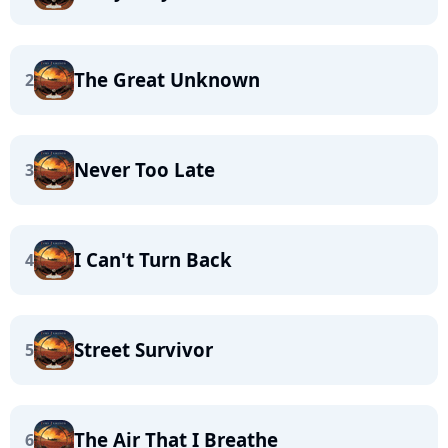
The Great Unknown
2
Never Too Late
3
I Can't Turn Back
4
Street Survivor
5
The Air That I Breathe
6