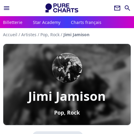
menu
newsletter
search
Billetterie
Star Academy
Charts français
Accueil
/
Artistes
/
Pop, Rock
/
Jimi Jamison
Jimi Jamison
Pop, Rock