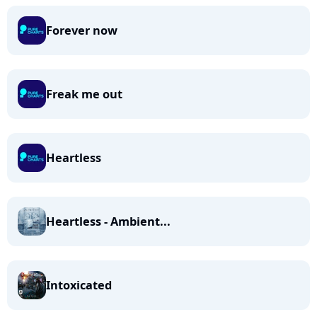
Forever now
Freak me out
Heartless
Heartless - Ambient...
Intoxicated