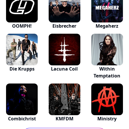
OOMPH!
Eisbrecher
Megaherz
Die Krupps
Lacuna Coil
Within
Temptation
Combichrist
KMFDM
Ministry