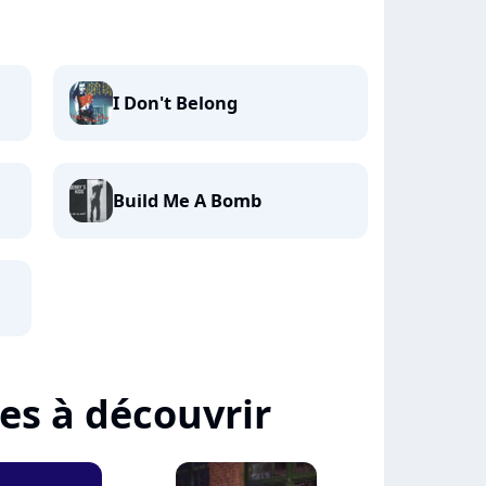
I Don't Belong
Build Me A Bomb
tes à découvrir