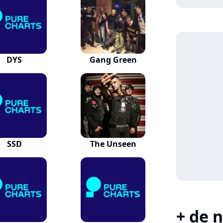
DYS
Gang Green
SSD
The Unseen
+ de n