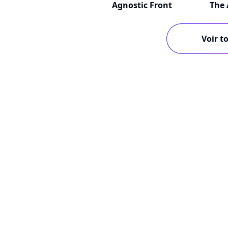
Agnostic Front
The 
Voir to