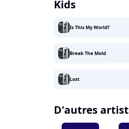
Kids
Is This My World?
Break The Mold
Lost
D'autres artis