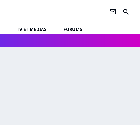
newsletter
search
TV ET MÉDIAS
FORUMS