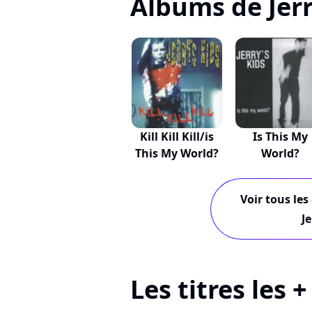
Albums de Jerr
Kill Kill Kill/is
Is This My
This My World?
World?
Voir tous les
Je
Les titres les +