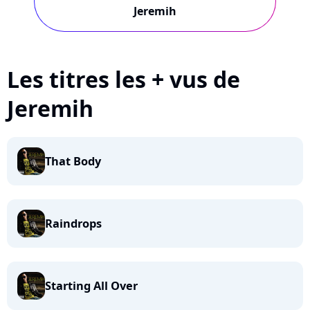
Jeremih
Les titres les + vus de
Jeremih
That Body
Raindrops
Starting All Over