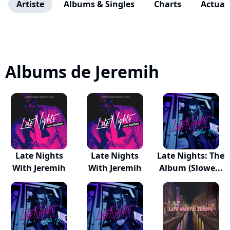
Artiste
Albums & Singles
Charts
Actuali
Albums de Jeremih
Late Nights
Late Nights
Late Nights: The
With Jeremih
With Jeremih
Album (Slowe...