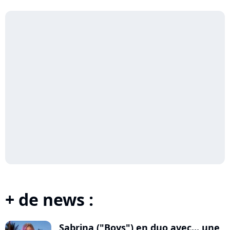
+ de news :
Sabrina ("Boys") en duo avec... une