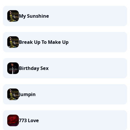
My Sunshine
Break Up To Make Up
Birthday Sex
Jumpin
773 Love