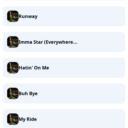
Runway
Imma Star (Everywhere...
Hatin' On Me
Buh Bye
My Ride