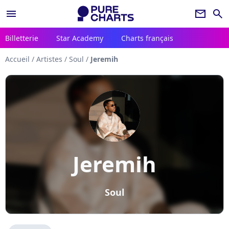
menu
newsletter
search
Billetterie
Star Academy
Charts français
Accueil
/
Artistes
/
Soul
/
Jeremih
Jeremih
Soul