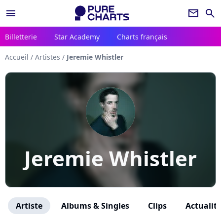
menu
newsletter
search
Billetterie
Star Academy
Charts français
Accueil
/
Artistes
/
Jeremie Whistler
Jeremie Whistler
Artiste
Albums & Singles
Clips
Actualit