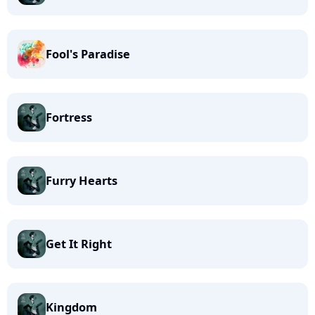
Fool's Paradise
Fortress
Furry Hearts
Get It Right
Kingdom