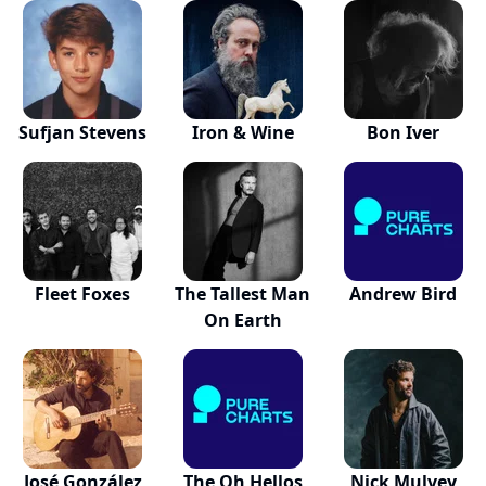
Sufjan Stevens
Iron & Wine
Bon Iver
Fleet Foxes
The Tallest Man
Andrew Bird
On Earth
José González
The Oh Hellos
Nick Mulvey