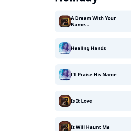
A Dream With Your
Name...
Healing Hands
I'll Praise His Name
Is It Love
It Will Haunt Me