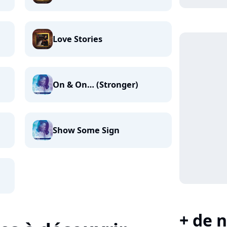
Love Stories
On & On… (Stronger)
Show Some Sign
+ de n