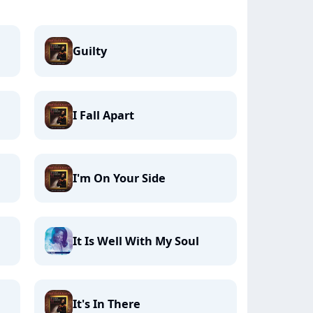
Guilty
I Fall Apart
I'm On Your Side
It Is Well With My Soul
It's In There