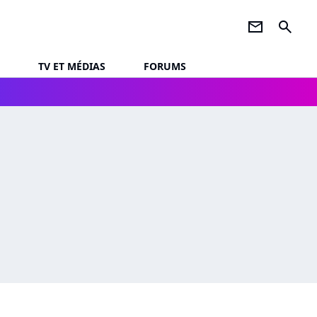
newsletter
search
TV ET MÉDIAS
FORUMS