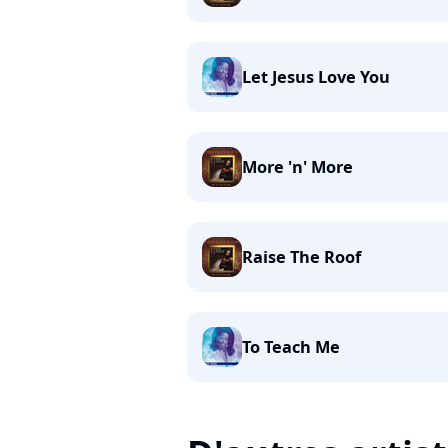
Let Jesus Love You
More 'n' More
Raise The Roof
To Teach Me