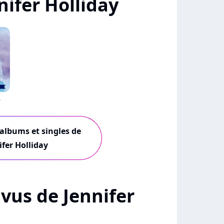
ifer Holliday
s
 albums et singles de
ifer Holliday
+ vus de Jennifer