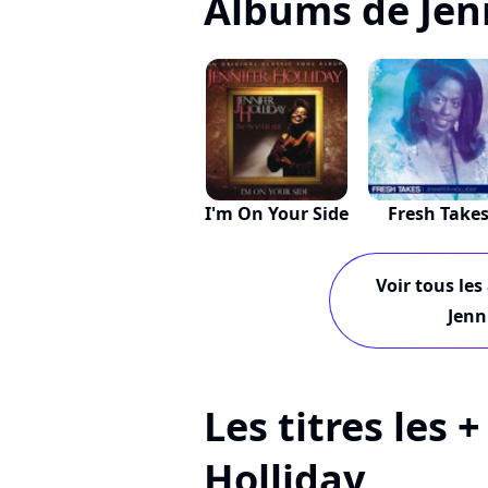
Albums de Jenn
I'm On Your Side
Fresh Take
Voir tous les
Jenn
Les titres les 
Holliday