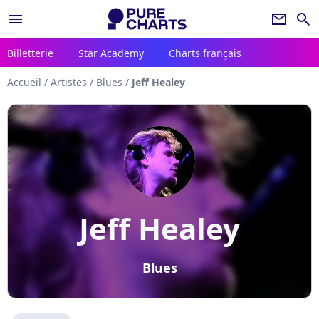
menu
newsletter
search
Billetterie
Star Academy
Charts français
Accueil
/
Artistes
/
Blues
/
Jeff Healey
Jeff Healey
Blues