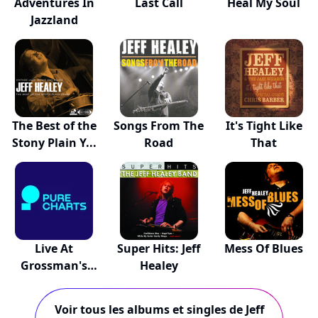
Adventures In
Last Call
Heal My Soul
Jazzland
The Best of the
Songs From The
It's Tight Like
Stony Plain Y...
Road
That
Live At
Super Hits: Jeff
Mess Of Blues
Grossman's
Healey
1994
Voir tous les albums et singles de Jeff