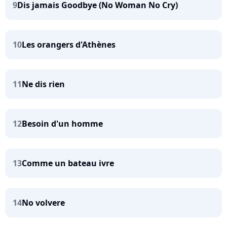
9
Dis jamais Goodbye (No Woman No Cry)
10
Les orangers d'Athènes
11
Ne dis rien
12
Besoin d'un homme
13
Comme un bateau ivre
14
No volvere