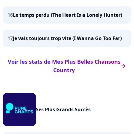
16
Le temps perdu (The Heart Is a Lonely Hunter)
17
Je vais toujours trop vite (I Wanna Go Too Far)
Voir les stats de Mes Plus Belles Chansons
arrow_right
Country
Ses Plus Grands Succès