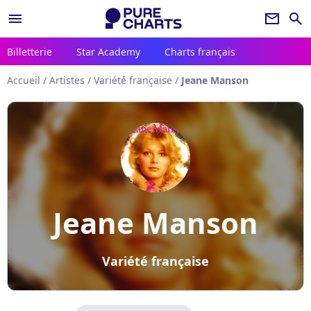
menu
newsletter
search
Billetterie
Star Academy
Charts français
Accueil
/
Artistes
/
Variété française
/
Jeane Manson
Jeane Manson
Variété française