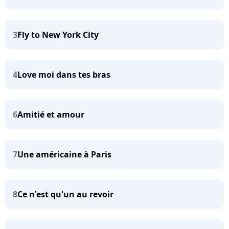
3
Fly to New York City
4
Love moi dans tes bras
6
Amitié et amour
7
Une américaine à Paris
8
Ce n'est qu'un au revoir