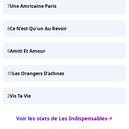
7
Une Amricaine Paris
8
Ce N'est Qu'un Au Revoir
6
Amiti Et Amour
10
Les Orangers D'athnes
2
Vis Ta Vie
Voir les stats de Les Indispensables
arrow_right