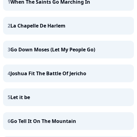
1
When The Saints Go Marching In
2
La Chapelle De Harlem
3
Go Down Moses (Let My People Go)
4
Joshua Fit The Battle Of Jericho
5
Let it be
6
Go Tell It On The Mountain