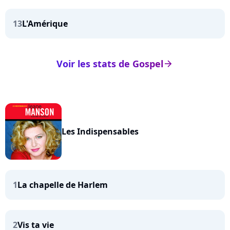
13
L'Amérique
Voir les stats de Gospel
arrow_right
Les Indispensables
1
La chapelle de Harlem
2
Vis ta vie