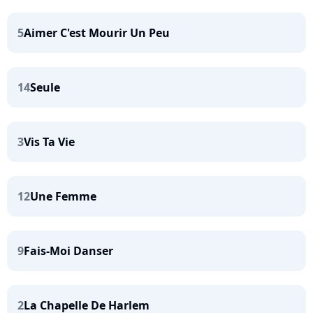
5
Aimer C'est Mourir Un Peu
14
Seule
3
Vis Ta Vie
12
Une Femme
9
Fais-Moi Danser
2
La Chapelle De Harlem