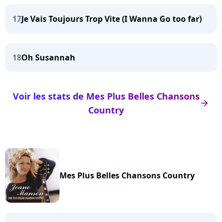
17
Je Vais Toujours Trop Vite (I Wanna Go too far)
18
Oh Susannah
Voir les stats de Mes Plus Belles Chansons
arrow_right
Country
Mes Plus Belles Chansons Country