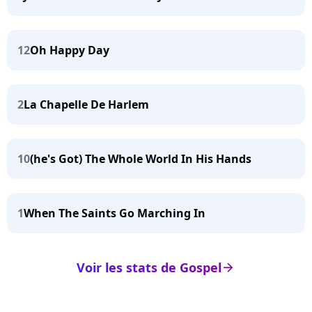
12
Oh Happy Day
2
La Chapelle De Harlem
10
(he's Got) The Whole World In His Hands
1
When The Saints Go Marching In
Voir les stats de Gospel
arrow_right