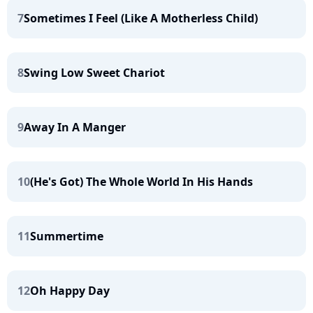
7
Sometimes I Feel (Like A Motherless Child)
8
Swing Low Sweet Chariot
9
Away In A Manger
10
(He's Got) The Whole World In His Hands
11
Summertime
12
Oh Happy Day