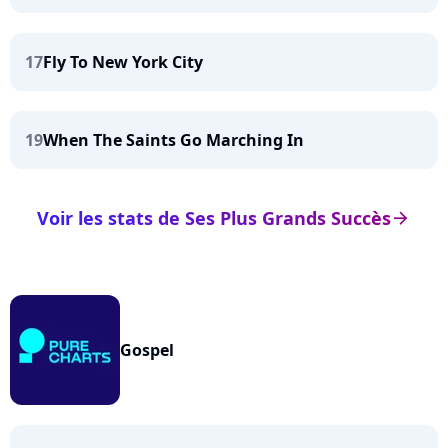
17
Fly To New York City
19
When The Saints Go Marching In
Voir les stats de Ses Plus Grands Succès
arrow_right
Gospel