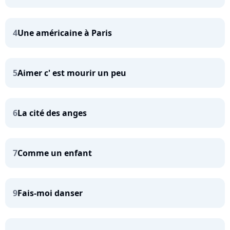
4
Une américaine à Paris
5
Aimer c' est mourir un peu
6
La cité des anges
7
Comme un enfant
9
Fais-moi danser