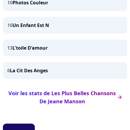
10
Photos Couleur
16
Un Enfant Est N
13
L'toile D'amour
6
La Cit Des Anges
Voir les stats de Les Plus Belles Chansons
arrow_right
De Jeane Manson