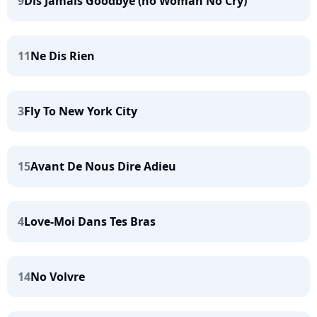
9
Dis Jamais Goodbye (no Woman No Cry)
11
Ne Dis Rien
3
Fly To New York City
15
Avant De Nous Dire Adieu
4
Love-Moi Dans Tes Bras
14
No Volvre