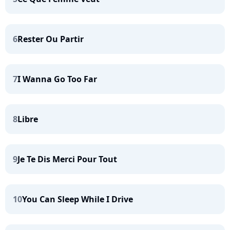
6
Rester Ou Partir
7
I Wanna Go Too Far
8
Libre
9
Je Te Dis Merci Pour Tout
10
You Can Sleep While I Drive