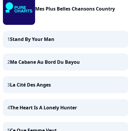
Mes Plus Belles Chansons Country
1
Stand By Your Man
2
Ma Cabane Au Bord Du Bayou
3
La Cité Des Anges
4
The Heart Is A Lonely Hunter
5
Ce Que Femme Veut