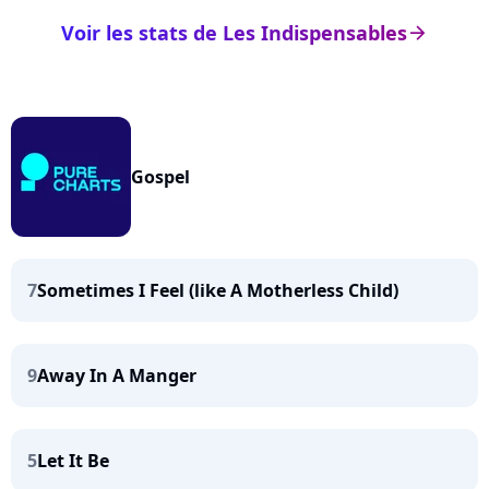
Voir les stats de Les Indispensables
arrow_right
Gospel
7
Sometimes I Feel (like A Motherless Child)
9
Away In A Manger
5
Let It Be