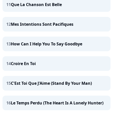
11
Que La Chanson Est Belle
12
Mes Intentions Sont Pacifiques
13
How Can I Help You To Say Goodbye
14
Croire En Toi
15
C'Est Toi Que J'Aime (Stand By Your Man)
16
Le Temps Perdu (The Heart Is A Lonely Hunter)