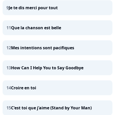
9
Je te dis merci pour tout
11
Que la chanson est belle
12
Mes intentions sont pacifiques
13
How Can I Help You to Say Goodbye
14
Croire en toi
15
C'est toi que j'aime (Stand by Your Man)