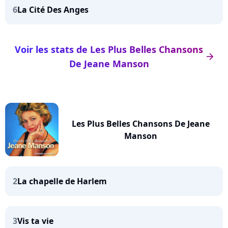
6
La Cité Des Anges
Voir les stats de Les Plus Belles Chansons
arrow_right
De Jeane Manson
Les Plus Belles Chansons De Jeane
Manson
2
La chapelle de Harlem
3
Vis ta vie