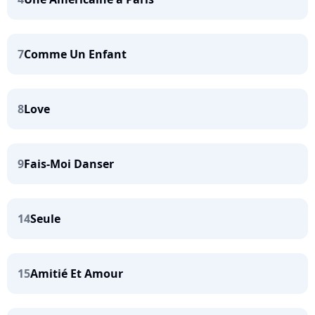
7
Comme Un Enfant
8
Love
9
Fais-Moi Danser
14
Seule
15
Amitié Et Amour