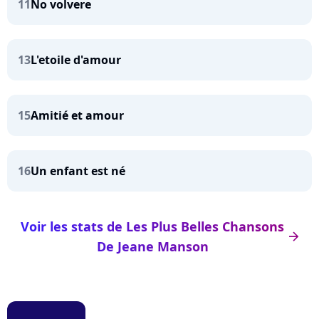
11
No volvere
13
L'etoile d'amour
15
Amitié et amour
16
Un enfant est né
Voir les stats de Les Plus Belles Chansons
arrow_right
De Jeane Manson