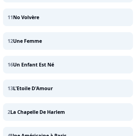
11
No Volvère
12
Une Femme
16
Un Enfant Est Né
13
L'Etoile D'Amour
2
La Chapelle De Harlem
4
Une Américaine à Paris