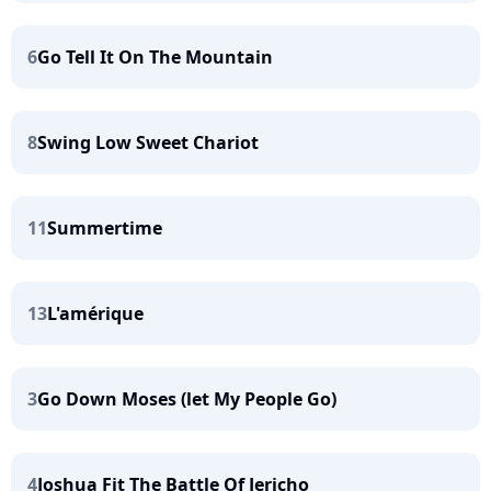
6
Go Tell It On The Mountain
8
Swing Low Sweet Chariot
11
Summertime
13
L'amérique
3
Go Down Moses (let My People Go)
4
Joshua Fit The Battle Of Jericho