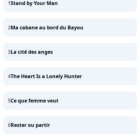
1
Stand by Your Man
2
Ma cabane au bord du Bayou
3
La cité des anges
4
The Heart Is a Lonely Hunter
5
Ce que femme veut
6
Rester ou partir