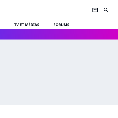
newsletter
search
TV ET MÉDIAS
FORUMS