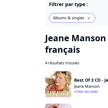
Filtrer par type :
Albums & singles
chevron_bot
Jeane Manson 
français
4 résultats trouvés
Best Of 3 CD -
Jeane Manson
Voir les stats
timeline