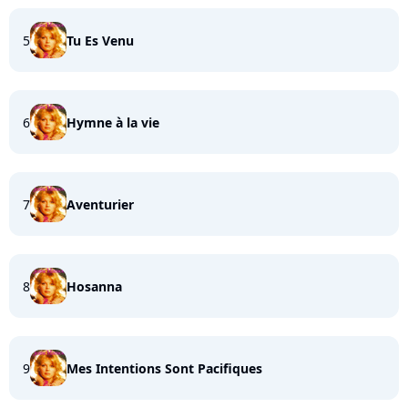
5
Tu Es Venu
6
Hymne à la vie
7
Aventurier
8
Hosanna
9
Mes Intentions Sont Pacifiques