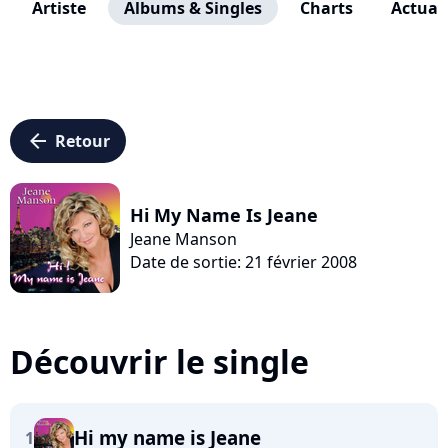
Artiste
Albums & Singles
Charts
Actuali
arrow_left
Retour
Hi My Name Is Jeane
Jeane Manson
Date de sortie: 21 février 2008
Découvrir le single
Hi my name is Jeane
1