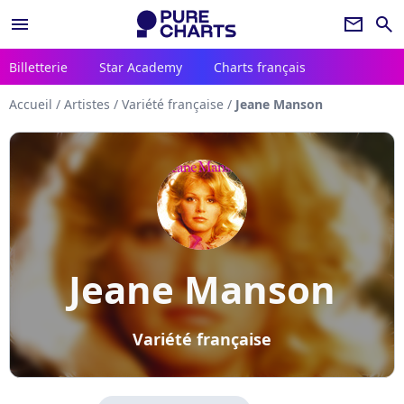
menu
newsletter
search
Billetterie
Star Academy
Charts français
Accueil
/
Artistes
/
Variété française
/
Jeane Manson
Jeane Manson
Variété française