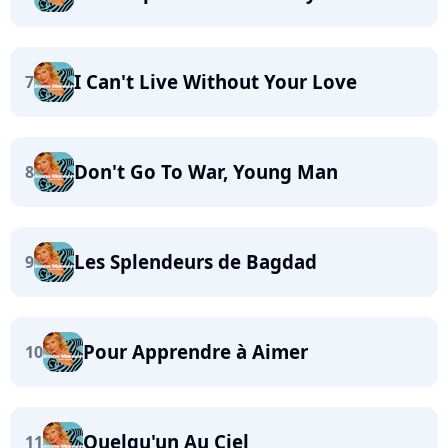
I Can't Live Without Your Love
7
Don't Go To War, Young Man
8
Les Splendeurs de Bagdad
9
Pour Apprendre à Aimer
10
Quelqu'un Au Ciel
11