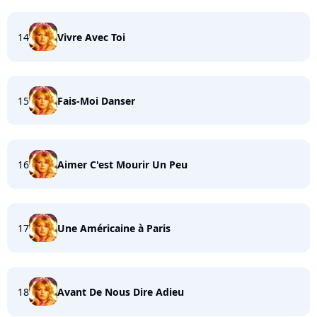
14
Vivre Avec Toi
15
Fais-Moi Danser
16
Aimer C'est Mourir Un Peu
17
Une Américaine à Paris
18
Avant De Nous Dire Adieu