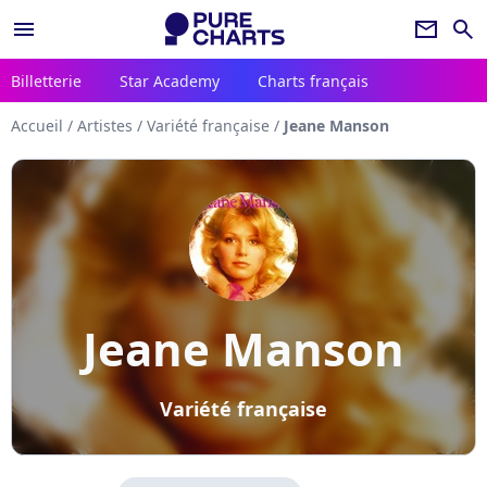
menu
newsletter
search
Billetterie
Star Academy
Charts français
Accueil
/
Artistes
/
Variété française
/
Jeane Manson
Jeane Manson
Variété française