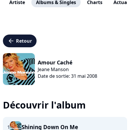
Artiste
Albums & Singles
Charts
Actuali
arrow_left
Retour
Amour Caché
Jeane Manson
Date de sortie: 31 mai 2008
Découvrir l'album
Shining Down On Me
1