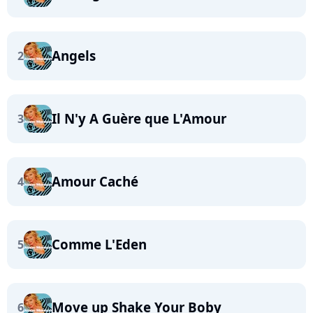
Angels
2
Il N'y A Guère que L'Amour
3
Amour Caché
4
Comme L'Eden
5
Move up Shake Your Boby
6