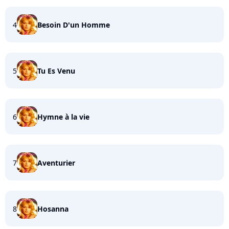
4
Besoin D'un Homme
5
Tu Es Venu
6
Hymne à la vie
7
Aventurier
8
Hosanna