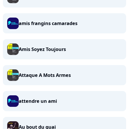
amis frangins camarades
Amis Soyez Toujours
Attaque A Mots Armes
attendre un ami
Au bout du quai